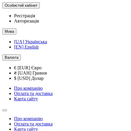
Особистий кабінет
Реєстрація
Авторизація
Мова
[UA] Українська
[EN] English
Валюта
€ [EUR] Євро
₴ [UAH] Гривня
$ [USD] Долар
Про компанію
Оплата та доставка
Карта сайту
Про компанію
Оплата та доставка
Карта сайту