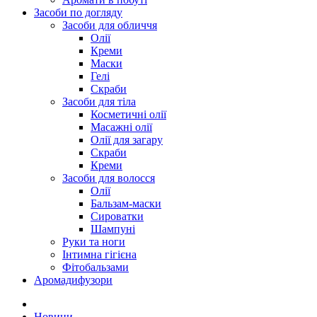
Засоби по догляду
Засоби для обличчя
Олії
Креми
Маски
Гелі
Скраби
Засоби для тіла
Косметичні олії
Масажні олії
Олії для загару
Скраби
Креми
Засоби для волосся
Олії
Бальзам-маски
Сироватки
Шампуні
Руки та ноги
Інтимна гігієна
Фітобальзами
Аромадифузори
Новини