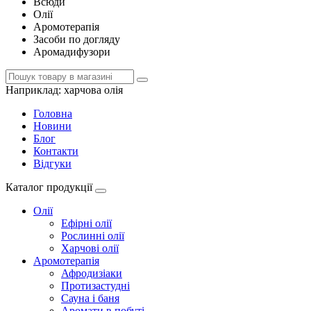
Всюди
Олії
Аромотерапія
Засоби по догляду
Аромадифузори
Наприклад:
харчова олія
Головна
Новини
Блог
Контакти
Відгуки
Каталог продукції
Олії
Ефірні олії
Рослинні олії
Харчові олії
Аромотерапія
Афродизіаки
Протизастудні
Сауна і баня
Аромати в побуті