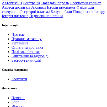
Авторизація
Реєстрація
Нагадати пароль
Особистий кабінет
Адреси доставки
Закладки
Історія замовлень
Файли для
скачування
Регулярні платежі
Бонусні бали
Повернення товару
Історія платежів
Підписка на новини
Інформація
Про нас
Правила магазину
Регламент
Оплата та доставка
Політика безпеки
Запитання та відповіді
Застосування олій
Служба підтримки
Контакти
Додатково
Новини
Блог
Відгуки