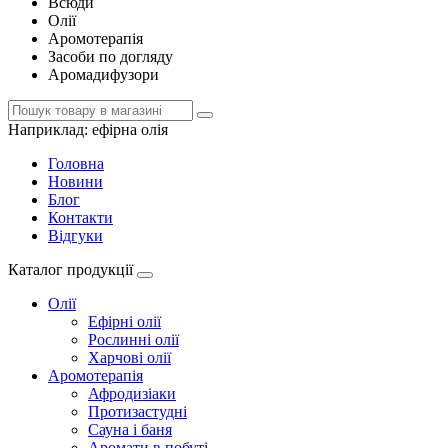
Всюди
Олії
Аромотерапія
Засоби по догляду
Аромадифузори
Наприклад:
ефірна олія
Головна
Новини
Блог
Контакти
Відгуки
Каталог продукції
Олії
Ефірні олії
Рослинні олії
Харчові олії
Аромотерапія
Афродизіаки
Протизастудні
Сауна і баня
Аромати в побуті