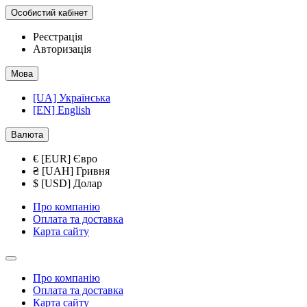
Особистий кабінет
Реєстрація
Авторизація
Мова
[UA] Українська
[EN] English
Валюта
€ [EUR] Євро
₴ [UAH] Гривня
$ [USD] Долар
Про компанію
Оплата та доставка
Карта сайту
Про компанію
Оплата та доставка
Карта сайту