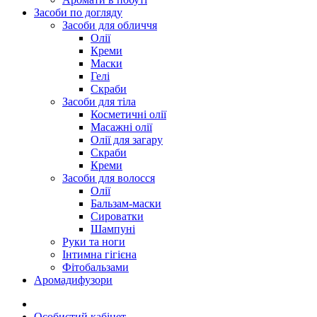
Засоби по догляду
Засоби для обличчя
Олії
Креми
Маски
Гелі
Скраби
Засоби для тіла
Косметичні олії
Масажні олії
Олії для загару
Скраби
Креми
Засоби для волосся
Олії
Бальзам-маски
Сироватки
Шампуні
Руки та ноги
Інтимна гігієна
Фітобальзами
Аромадифузори
Особистий кабінет