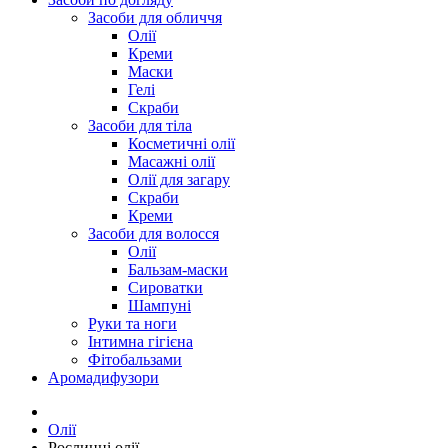
Засоби для обличчя
Олії
Креми
Маски
Гелі
Скраби
Засоби для тіла
Косметичні олії
Масажні олії
Олії для загару
Скраби
Креми
Засоби для волосся
Олії
Бальзам-маски
Сироватки
Шампуні
Руки та ноги
Інтимна гігієна
Фітобальзами
Аромадифузори
Олії
Рослинні олії