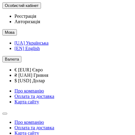
Особистий кабінет
Реєстрація
Авторизація
Мова
[UA] Українська
[EN] English
Валюта
€ [EUR] Євро
₴ [UAH] Гривня
$ [USD] Долар
Про компанію
Оплата та доставка
Карта сайту
Про компанію
Оплата та доставка
Карта сайту