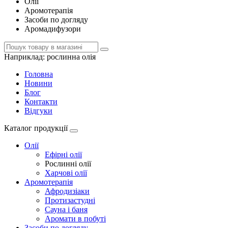
Олії
Аромотерапія
Засоби по догляду
Аромадифузори
Наприклад:
рослинна олія
Головна
Новини
Блог
Контакти
Відгуки
Каталог продукції
Олії
Ефірні олії
Рослинні олії
Харчові олії
Аромотерапія
Афродизіаки
Протизастудні
Сауна і баня
Аромати в побуті
Засоби по догляду