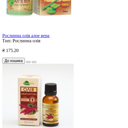
Рослинна олія алое вера
Тип:
Рослинна олія
₴ 175.20
До кошика