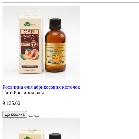
Рослинна олія абрикосових кісточок
Тип:
Рослинна олія
₴ 135.60
До кошика