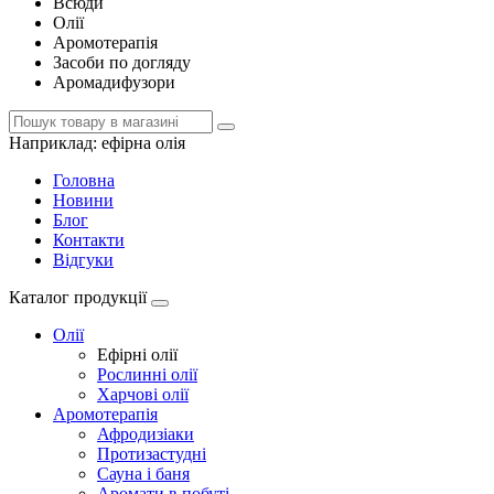
Всюди
Олії
Аромотерапія
Засоби по догляду
Аромадифузори
Наприклад:
ефірна олія
Головна
Новини
Блог
Контакти
Відгуки
Каталог продукції
Олії
Ефірні олії
Рослинні олії
Харчові олії
Аромотерапія
Афродизіаки
Протизастудні
Сауна і баня
Аромати в побуті