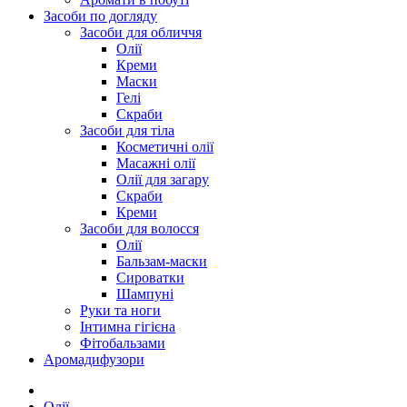
Засоби по догляду
Засоби для обличчя
Олії
Креми
Маски
Гелі
Скраби
Засоби для тіла
Косметичні олії
Масажні олії
Олії для загару
Скраби
Креми
Засоби для волосся
Олії
Бальзам-маски
Сироватки
Шампуні
Руки та ноги
Інтимна гігієна
Фітобальзами
Аромадифузори
Олії