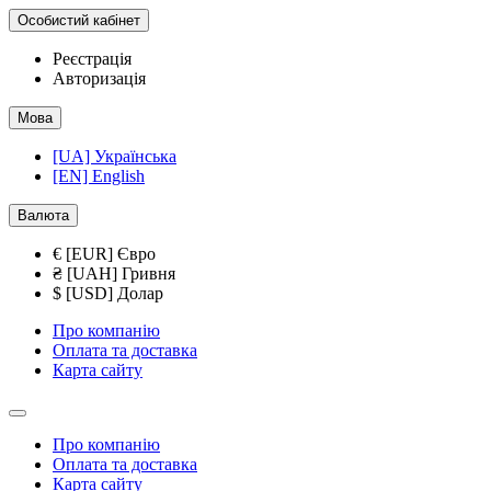
Особистий кабінет
Реєстрація
Авторизація
Мова
[UA] Українська
[EN] English
Валюта
€ [EUR] Євро
₴ [UAH] Гривня
$ [USD] Долар
Про компанію
Оплата та доставка
Карта сайту
Про компанію
Оплата та доставка
Карта сайту