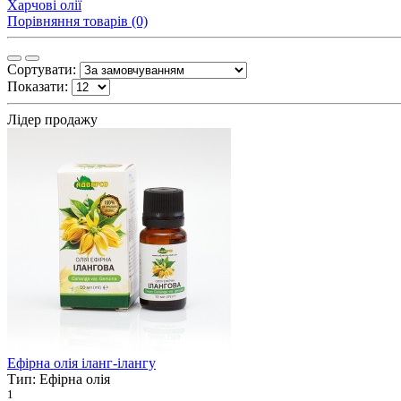
Харчові олії
Порівняння товарів (0)
Сортувати:
Показати:
Лідер продажу
Ефірна олія іланг-ілангу
Тип:
Ефірна олія
1