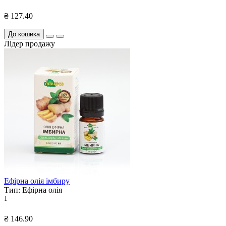
₴ 127.40
До кошика
Лідер продажу
Ефірна олія імбиру
Тип:
Ефірна олія
1
₴ 146.90