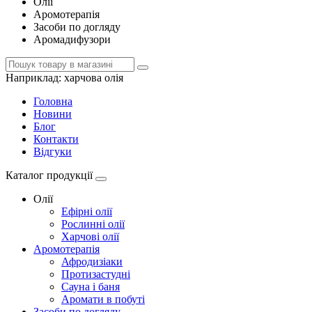
Олії
Аромотерапія
Засоби по догляду
Аромадифузори
Наприклад:
харчова олія
Головна
Новини
Блог
Контакти
Відгуки
Каталог продукції
Олії
Ефірні олії
Рослинні олії
Харчові олії
Аромотерапія
Афродизіаки
Протизастудні
Сауна і баня
Аромати в побуті
Засоби по догляду