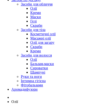
Засоби для обличчя
Олії
Креми
Маски
Гелі
Скраби
Засоби для тіла
Косметичні олії
Масажні олії
Олії для загару
Скраби
Креми
Засоби для волосся
Олії
Бальзам-маски
Сироватки
Шампуні
Руки та ноги
Інтимна гігієна
Фітобальзами
Аромадифузори
Олії