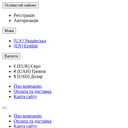
Особистий кабінет
Реєстрація
Авторизація
Мова
[UA] Українська
[EN] English
Валюта
€ [EUR] Євро
₴ [UAH] Гривня
$ [USD] Долар
Про компанію
Оплата та доставка
Карта сайту
Про компанію
Оплата та доставка
Карта сайту