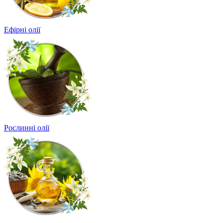
Ефірні олії
Рослинні олії