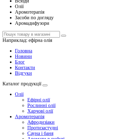
Всюди
Олії
Аромотерапія
Засоби по догляду
Аромадифузори
Наприклад:
ефірна олія
Головна
Новини
Блог
Контакти
Відгуки
Каталог продукції
Олії
Ефірні олії
Рослинні олії
Харчові олії
Аромотерапія
Афродизіаки
Протизастудні
Сауна і баня
Аромати в побуті