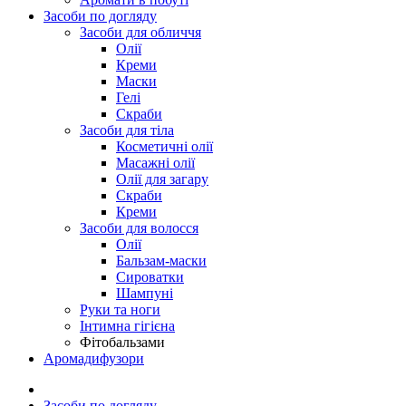
Засоби по догляду
Засоби для обличчя
Олії
Креми
Маски
Гелі
Скраби
Засоби для тіла
Косметичні олії
Масажні олії
Олії для загару
Скраби
Креми
Засоби для волосся
Олії
Бальзам-маски
Сироватки
Шампуні
Руки та ноги
Інтимна гігієна
Фітобальзами
Аромадифузори
Засоби по догляду