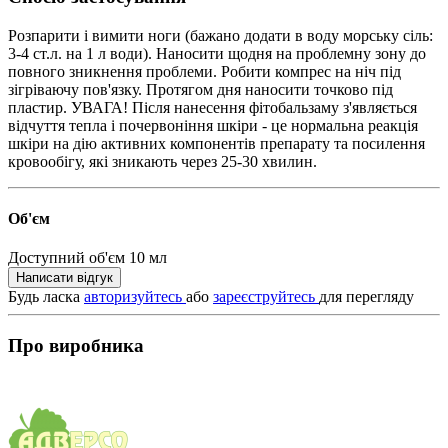
Розпарити і вимити ноги (бажано додати в воду морську сіль:
3-4 ст.л. на 1 л води). Наносити щодня на проблемну зону до
повного зникнення проблеми. Робити компрес на ніч під
зігріваючу пов'язку. Протягом дня наносити точково під
пластир. УВАГА! Після нанесення фітобальзаму з'являється
відчуття тепла і почервоніння шкіри - це нормальна реакція
шкіри на дію активних компонентів препарату та посилення
кровообігу, які зникають через 25-30 хвилин.
Об'єм
Доступний об'єм
10 мл
Написати відгук
Будь ласка
авторизуйтесь
або
зареєструйтесь
для перегляду
Про виробника