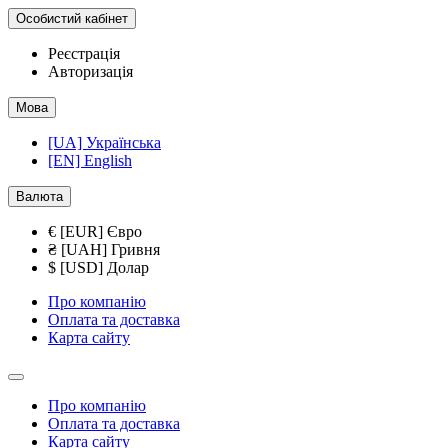
Особистий кабінет
Реєстрація
Авторизація
Мова
[UA] Українська
[EN] English
Валюта
€ [EUR] Євро
₴ [UAH] Гривня
$ [USD] Долар
Про компанію
Оплата та доставка
Карта сайту
Про компанію
Оплата та доставка
Карта сайту