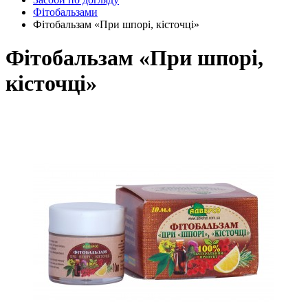
Фітобальзами
Фітобальзам «При шпорі, кісточці»
Фітобальзам «При шпорі,
кісточці»