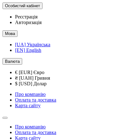
Особистий кабінет
Реєстрація
Авторизація
Мова
[UA] Українська
[EN] English
Валюта
€ [EUR] Євро
₴ [UAH] Гривня
$ [USD] Долар
Про компанію
Оплата та доставка
Карта сайту
Про компанію
Оплата та доставка
Карта сайту