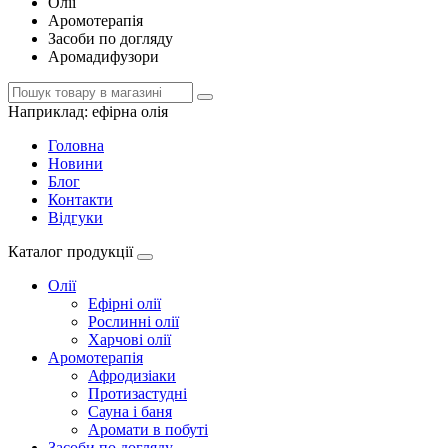
Олії
Аромотерапія
Засоби по догляду
Аромадифузори
Наприклад:
ефірна олія
Головна
Новини
Блог
Контакти
Відгуки
Каталог продукції
Олії
Ефірні олії
Рослинні олії
Харчові олії
Аромотерапія
Афродизіаки
Протизастудні
Сауна і баня
Аромати в побуті
Засоби по догляду