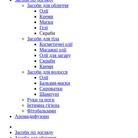
Засоби для обличчя
Олії
Креми
Маски
Гелі
Скраби
Засоби для тіла
Косметичні олії
Масажні олії
Олії для загару
Скраби
Креми
Засоби для волосся
Олії
Бальзам-маски
Сироватки
Шампуні
Руки та ноги
Інтимна гігієна
Фітобальзами
Аромадифузори
Засоби по догляду
Засоби для обличчя