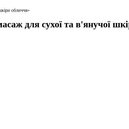
шкіри обличчя»
саж для сухої та в'янучої шк