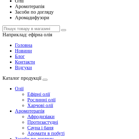
Олії
Аромотерапія
Засоби по догляду
Аромадифузори
Наприклад:
ефірна олія
Головна
Новини
Блог
Контакти
Відгуки
Каталог продукції
Олії
Ефірні олії
Рослинні олії
Харчові олії
Аромотерапія
Афродизіаки
Протизастудні
Сауна і баня
Аромати в побуті
Засоби по догляду