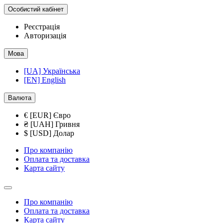
Особистий кабінет
Реєстрація
Авторизація
Мова
[UA] Українська
[EN] English
Валюта
€ [EUR] Євро
₴ [UAH] Гривня
$ [USD] Долар
Про компанію
Оплата та доставка
Карта сайту
Про компанію
Оплата та доставка
Карта сайту