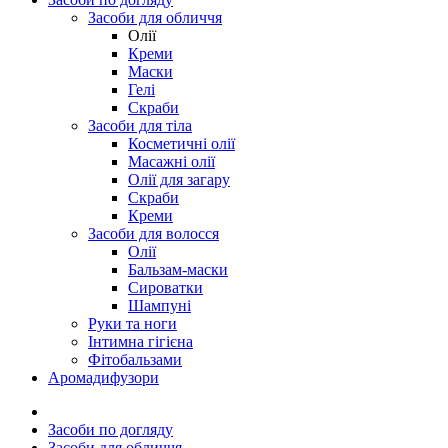
Засоби для обличчя
Олії
Креми
Маски
Гелі
Скраби
Засоби для тіла
Косметичні олії
Масажні олії
Олії для загару
Скраби
Креми
Засоби для волосся
Олії
Бальзам-маски
Сироватки
Шампуні
Руки та ноги
Інтимна гігієна
Фітобальзами
Аромадифузори
Засоби по догляду
Засоби для обличчя