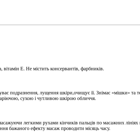
ва, вітамін Е. Не містить консервантів, фарбників.
ває подразнення, лущення шкіри,очищує її. Знімає «мішки» та тем
старіючою, сухою і чутливою шкірою обличчя.
масажуючи легкими рухами кінчиків пальців по масажних лініях 
ення бажаного ефекту масаж проводити місяць часу.