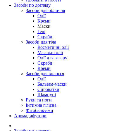
Засоби по догляду
Засоби для обличчя
Олії
Креми
Маски
Гелі
Скраби
Засоби для тіла
Косметичні олії
Масажні олії
Олії для загару
Скраби
Креми
Засоби для волосся
Олії
Бальзам-маски
Сироватки
Шампуні
Руки та ноги
Інтимна гігієна
Фітобальзами
Аромадифузори
Засоби по догляду