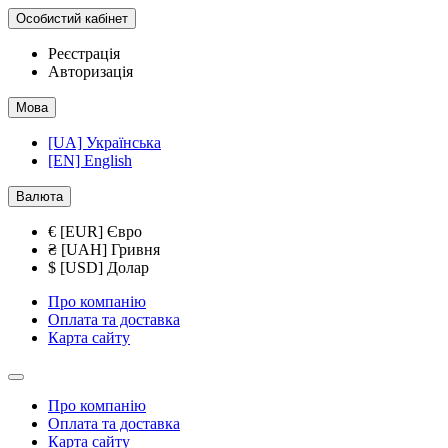
Особистий кабінет
Реєстрація
Авторизація
Мова
[UA] Українська
[EN] English
Валюта
€ [EUR] Євро
₴ [UAH] Гривня
$ [USD] Долар
Про компанію
Оплата та доставка
Карта сайту
Про компанію
Оплата та доставка
Карта сайту