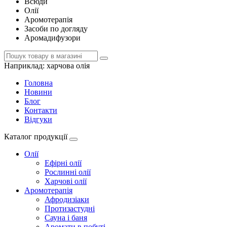
Всюди
Олії
Аромотерапія
Засоби по догляду
Аромадифузори
Наприклад:
харчова олія
Головна
Новини
Блог
Контакти
Відгуки
Каталог продукції
Олії
Ефірні олії
Рослинні олії
Харчові олії
Аромотерапія
Афродизіаки
Протизастудні
Сауна і баня
Аромати в побуті