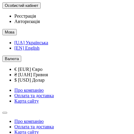
Особистий кабінет
Реєстрація
Авторизація
Мова
[UA] Українська
[EN] English
Валюта
€ [EUR] Євро
₴ [UAH] Гривня
$ [USD] Долар
Про компанію
Оплата та доставка
Карта сайту
Про компанію
Оплата та доставка
Карта сайту