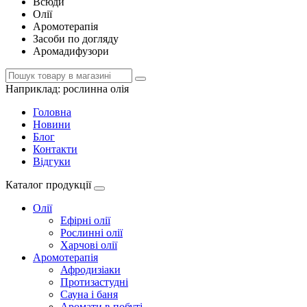
Всюди
Олії
Аромотерапія
Засоби по догляду
Аромадифузори
Наприклад:
рослинна олія
Головна
Новини
Блог
Контакти
Відгуки
Каталог продукції
Олії
Ефірні олії
Рослинні олії
Харчові олії
Аромотерапія
Афродизіаки
Протизастудні
Сауна і баня
Аромати в побуті