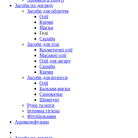
Засоби по догляду
Засоби для обличчя
Олії
Креми
Маски
Гелі
Скраби
Засоби для тіла
Косметичні олії
Масажні олії
Олії для загару
Скраби
Креми
Засоби для волосся
Олії
Бальзам-маски
Сироватки
Шампуні
Руки та ноги
Інтимна гігієна
Фітобальзами
Аромадифузори
Засоби по догляду