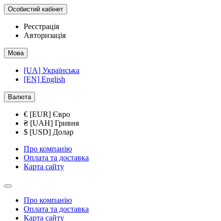
Особистий кабінет
Реєстрація
Авторизація
Мова
[UA] Українська
[EN] English
Валюта
€ [EUR] Євро
₴ [UAH] Гривня
$ [USD] Долар
Про компанію
Оплата та доставка
Карта сайту
Про компанію
Оплата та доставка
Карта сайту