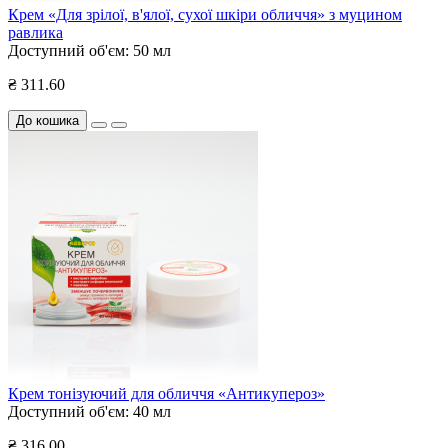
Крем «Для зрілої, в'ялої, сухої шкіри обличчя» з муцином
равлика
Доступний об'єм:
50 мл
₴ 311.60
До кошика
Крем тонізуючий для обличчя «Антикупероз»
Доступний об'єм:
40 мл
₴ 316.00