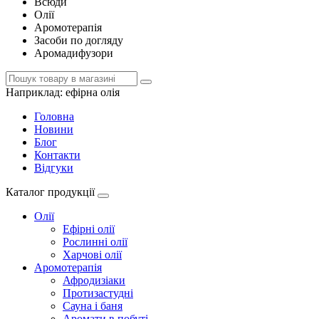
Всюди
Олії
Аромотерапія
Засоби по догляду
Аромадифузори
Наприклад:
ефірна олія
Головна
Новини
Блог
Контакти
Відгуки
Каталог продукції
Олії
Ефірні олії
Рослинні олії
Харчові олії
Аромотерапія
Афродизіаки
Протизастудні
Сауна і баня
Аромати в побуті