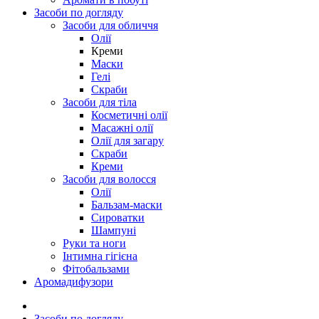
Засоби по догляду
Засоби для обличчя
Олії
Креми
Маски
Гелі
Скраби
Засоби для тіла
Косметичні олії
Масажні олії
Олії для загару
Скраби
Креми
Засоби для волосся
Олії
Бальзам-маски
Сироватки
Шампуні
Руки та ноги
Інтимна гігієна
Фітобальзами
Аромадифузори
Засоби по догляду