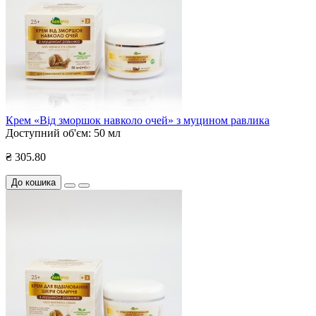
Крем «Від зморшок навколо очей» з муцином равлика
Доступний об'єм:
50 мл
₴ 305.80
До кошика