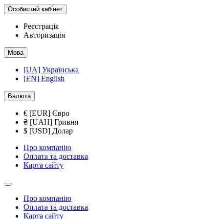
Особистий кабінет
Реєстрація
Авторизація
Мова
[UA] Українська
[EN] English
Валюта
€ [EUR] Євро
₴ [UAH] Гривня
$ [USD] Долар
Про компанію
Оплата та доставка
Карта сайту
Про компанію
Оплата та доставка
Карта сайту