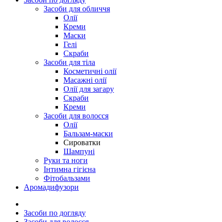
Засоби для обличчя
Олії
Креми
Маски
Гелі
Скраби
Засоби для тіла
Косметичні олії
Масажні олії
Олії для загару
Скраби
Креми
Засоби для волосся
Олії
Бальзам-маски
Сироватки
Шампуні
Руки та ноги
Інтимна гігієна
Фітобальзами
Аромадифузори
Засоби по догляду
Засоби для волосся