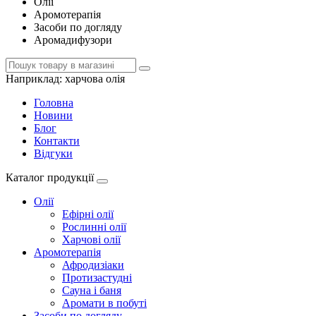
Олії
Аромотерапія
Засоби по догляду
Аромадифузори
Наприклад:
харчова олія
Головна
Новини
Блог
Контакти
Відгуки
Каталог продукції
Олії
Ефірні олії
Рослинні олії
Харчові олії
Аромотерапія
Афродизіаки
Протизастудні
Сауна і баня
Аромати в побуті
Засоби по догляду