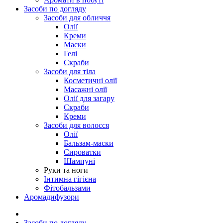
Засоби по догляду
Засоби для обличчя
Олії
Креми
Маски
Гелі
Скраби
Засоби для тіла
Косметичні олії
Масажні олії
Олії для загару
Скраби
Креми
Засоби для волосся
Олії
Бальзам-маски
Сироватки
Шампуні
Руки та ноги
Інтимна гігієна
Фітобальзами
Аромадифузори
Засоби по догляду