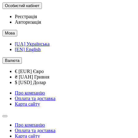
Особистий кабінет
Реєстрація
Авторизація
Мова
[UA] Українська
[EN] English
Валюта
€ [EUR] Євро
₴ [UAH] Гривня
$ [USD] Долар
Про компанію
Оплата та доставка
Карта сайту
Про компанію
Оплата та доставка
Карта сайту