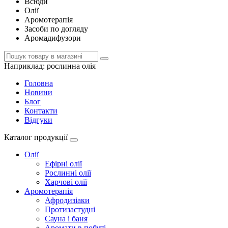
Всюди
Олії
Аромотерапія
Засоби по догляду
Аромадифузори
Наприклад:
рослинна олія
Головна
Новини
Блог
Контакти
Відгуки
Каталог продукції
Олії
Ефірні олії
Рослинні олії
Харчові олії
Аромотерапія
Афродизіаки
Протизастудні
Сауна і баня
Аромати в побуті