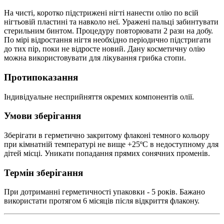
На чисті, коротко підстрижені нігті нанести олію по всій
нігтьовій пластині та навколо неї. Уражені пальці забинтувати
стерильним бинтом. Процедуру повторювати 2 рази на добу.
По мірі відростання нігтя необхідно періодично підстригати
до тих пір, поки не відросте новий. Дану косметичну олію
можна використовувати для лікування грибка стопи.
Протипоказання
Індивідуальне несприйняття окремих компонентів олії.
Умови зберігання
Зберігати в герметично закритому флаконі темного кольору
при кімнатній температурі не вище +25ºC в недоступному для
дітей місці. Уникати попадання прямих сонячних променів.
Термін зберігання
При дотриманні герметичності упаковки - 5 років. Бажано
використати протягом 6 місяців після відкриття флакону.