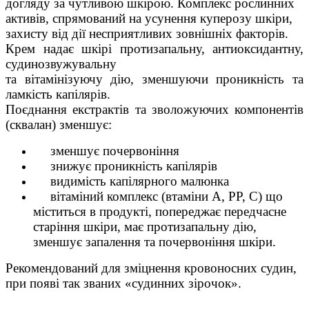
догляду за чутливою шкірою. Комплекс рослинних
активів, спрямований на усунення
куперозу
шкіри,
захисту від дії несприятливих зовнішніх факторів.
Крем надає шкірі протизапальну, антиоксидантну,
судинозвужувальну
та
вітамінізуючу
дію, зменшуючи проникність та
ламкість капілярів.
Поєднання екстрактів та зволожуючих компонентів
(сквалан) зменшує:
змен
шує почервоніння
знижує проникність капілярів
видимість капілярного малюнка
вітаміний комплекс (втаміни А, РР, С) що
міститься в продукті, попереджає передчасне
старіння
шкіри, має протизапальну дію,
зменшує запалення та почервоніння шкіри.
Рекомендований для зміцнення кровоносних судин,
при появі так званих «судинних зірочок»
.