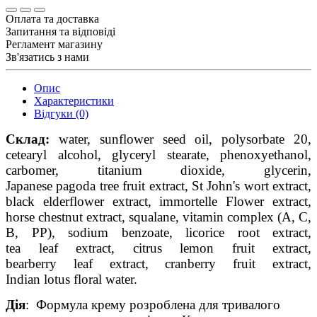
Оплата та доставка
Запитання та відповіді
Регламент магазину
Зв'язатись з нами
Опис
Характеристики
Відгуки (0)
Склад:
water, sunflower
seed
oil,
polysorbate
20,
cetearyl
alcohol,
glyceryl
stearate
,
phenoxyethanol
,
carbomer
, titanium
dioxide, glycerin,
Japanese
pagoda
tree
fruit
extract, St
John's
wort
extract,
black
elderflower
extract, immortelle
Flower
extract,
horse
chestnut
extract,
squalane
, vitamin
complex (A, C,
B, PP), sodium
benzoate, licorice
root
extract,
tea
leaf
extract, citrus
lemon
fruit
extract,
bearberry
leaf
extract, cranberry
fruit
extract,
Indian
lotus
floral
water.
Дія
:
Формула крему розроблена для тривалого