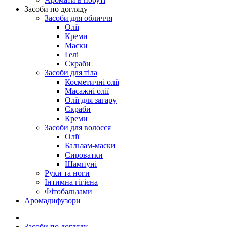
Засоби по догляду
Засоби для обличчя
Олії
Креми
Маски
Гелі
Скраби
Засоби для тіла
Косметичні олії
Масажні олії
Олії для загару
Скраби
Креми
Засоби для волосся
Олії
Бальзам-маски
Сироватки
Шампуні
Руки та ноги
Інтимна гігієна
Фітобальзами
Аромадифузори
Засоби по догляду