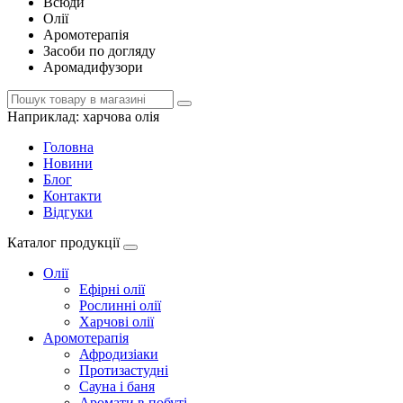
Всюди
Олії
Аромотерапія
Засоби по догляду
Аромадифузори
Наприклад:
харчова олія
Головна
Новини
Блог
Контакти
Відгуки
Каталог продукції
Олії
Ефірні олії
Рослинні олії
Харчові олії
Аромотерапія
Афродизіаки
Протизастудні
Сауна і баня
Аромати в побуті