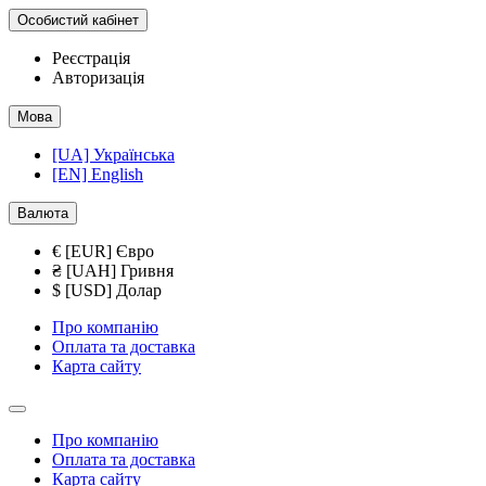
Особистий кабінет
Реєстрація
Авторизація
Мова
[UA] Українська
[EN] English
Валюта
€ [EUR] Євро
₴ [UAH] Гривня
$ [USD] Долар
Про компанію
Оплата та доставка
Карта сайту
Про компанію
Оплата та доставка
Карта сайту