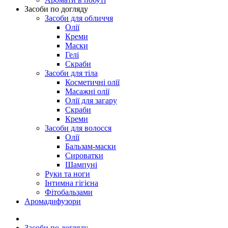
Засоби по догляду
Засоби для обличчя
Олії
Креми
Маски
Гелі
Скраби
Засоби для тіла
Косметичні олії
Масажні олії
Олії для загару
Скраби
Креми
Засоби для волосся
Олії
Бальзам-маски
Сироватки
Шампуні
Руки та ноги
Інтимна гігієна
Фітобальзами
Аромадифузори
Засоби по догляду