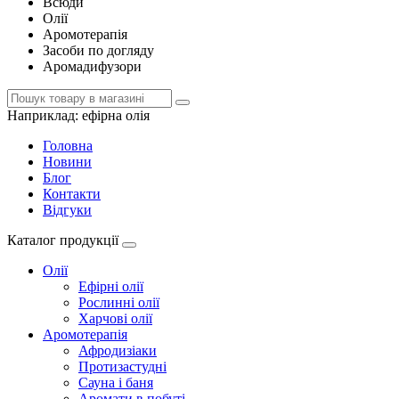
Всюди
Олії
Аромотерапія
Засоби по догляду
Аромадифузори
Наприклад:
ефірна олія
Головна
Новини
Блог
Контакти
Відгуки
Каталог продукції
Олії
Ефірні олії
Рослинні олії
Харчові олії
Аромотерапія
Афродизіаки
Протизастудні
Сауна і баня
Аромати в побуті