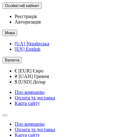
Особистий кабінет
Реєстрація
Авторизація
Мова
[UA] Українська
[EN] English
Валюта
€ [EUR] Євро
₴ [UAH] Гривня
$ [USD] Долар
Про компанію
Оплата та доставка
Карта сайту
Про компанію
Оплата та доставка
Карта сайту