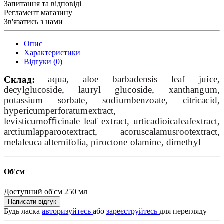
Запитання та відповіді
Регламент магазину
Зв'язатись з нами
Опис
Характеристики
Відгуки (0)
aqua
,
aloe
barbadensis
leaf
juice
,
Склад:
decylglucoside
,
lauryl
glucoside
,
xanthangum
,
potassium
sorbate
,
sodiumbenzoate
,
citricacid
,
hypericumperforatumextract
,
levisticumo
ﬃ
cinale
leaf
extract
,
urticadioicaleafextract
,
arctiumlapparootextract
,
acoruscalamusrootextract
,
melaleuca
alternifolia
,
piroctone
olamine
,
dimethyl
Об'єм
Доступний об'єм
250 мл
Написати відгук
Будь ласка
авторизуйтесь
або
зареєструйтесь
для перегляду