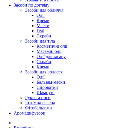
Засоби по догляду
Засоби для обличчя
Олії
Креми
Маски
Гелі
Скраби
Засоби для тіла
Косметичні олії
Масажні олії
Олії для загару
Скраби
Креми
Засоби для волосся
Олії
Бальзам-маски
Сироватки
Шампуні
Руки та ноги
Інтимна гігієна
Фітобальзами
Аромадифузори
Виробник