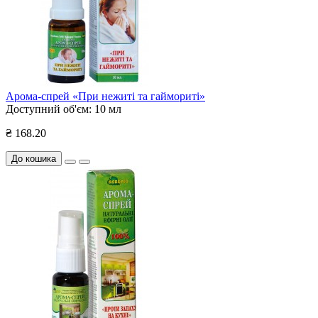
Арома-спрей «При нежиті та гаймориті»
Доступний об'єм:
10 мл
₴ 168.20
До кошика