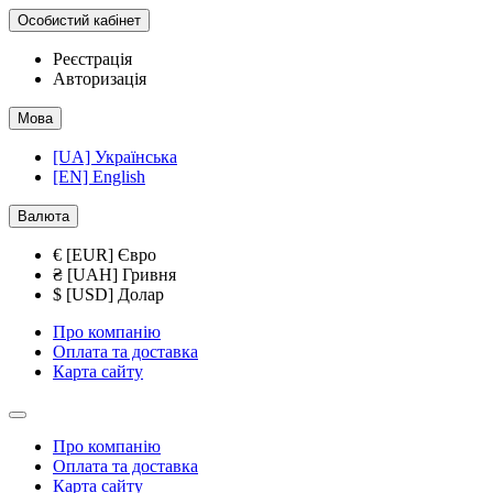
Особистий кабінет
Реєстрація
Авторизація
Мова
[UA] Українська
[EN] English
Валюта
€ [EUR] Євро
₴ [UAH] Гривня
$ [USD] Долар
Про компанію
Оплата та доставка
Карта сайту
Про компанію
Оплата та доставка
Карта сайту