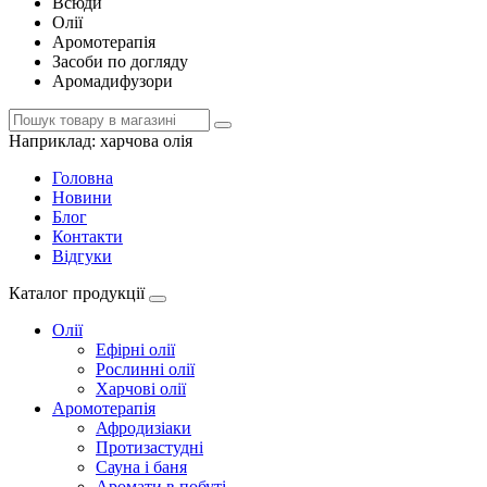
Всюди
Олії
Аромотерапія
Засоби по догляду
Аромадифузори
Наприклад:
харчова олія
Головна
Новини
Блог
Контакти
Відгуки
Каталог продукції
Олії
Ефірні олії
Рослинні олії
Харчові олії
Аромотерапія
Афродизіаки
Протизастудні
Сауна і баня
Аромати в побуті